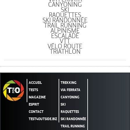
CANYONING
SKI
RAQUETTES
SKI RANDONNÉE
TRAIL RUNNING
ALPINISME
ESCALADE
VTT
VÉLO ROUTE
TRIATHLON
ACCUEIL
TREKKING
TESTS
VIA FERRATA
MAGAZINE
CANYONING
ESPRIT
SKI
CONTACT
RAQUETTES
TEST4OUTSIDE.BIZ
SKI RANDONNÉE
TRAIL RUNNING