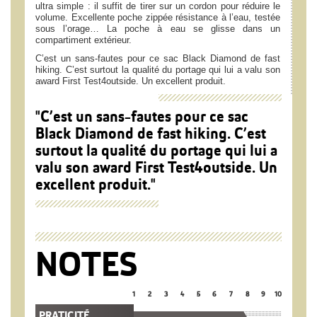
ultra simple : il suffit de tirer sur un cordon pour réduire le
volume. Excellente poche zippée résistance à l’eau, testée
sous l’orage… La poche à eau se glisse dans un
compartiment extérieur.
C’est un sans-fautes pour ce sac Black Diamond de fast
hiking. C’est surtout la qualité du portage qui lui a valu son
award First Test4outside. Un excellent produit.
"C’est un sans-fautes pour ce sac
Black Diamond de fast hiking. C’est
surtout la qualité du portage qui lui a
valu son award First Test4outside. Un
excellent produit."
NOTES
1
2
3
4
5
6
7
8
9
10
PRATICITÉ