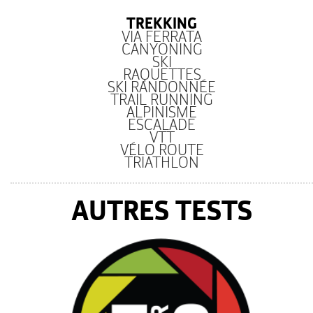
TREKKING
VIA FERRATA
CANYONING
SKI
RAQUETTES
SKI RANDONNÉE
TRAIL RUNNING
ALPINISME
ESCALADE
VTT
VÉLO ROUTE
TRIATHLON
AUTRES TESTS