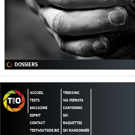
DOSSIERS
ACCUEIL
TREKKING
TESTS
VIA FERRATA
MAGAZINE
CANYONING
ESPRIT
SKI
CONTACT
RAQUETTES
TEST4OUTSIDE.BIZ
SKI RANDONNÉE